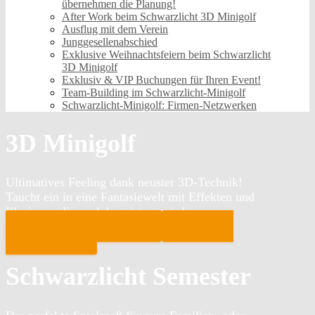
übernehmen die Planung!
After Work beim Schwarzlicht 3D Minigolf
Ausflug mit dem Verein
Junggesellenabschied
Exklusive Weihnachtsfeiern beim Schwarzlicht
3D Minigolf
Exklusiv & VIP Buchungen für Ihren Event!
Team-Building im Schwarzlicht-Minigolf
Schwarzlicht-Minigolf: Firmen-Netzwerken
3D Minigolf
Ultimatives Feeling dank neuster 3D-Technik!
Taucht ein in eine Fantasiewelt mit Effekten und
Illusionen die euch begeistern wird
DIREKT RESERVIEREN!
Wir sind ein
Kindergeburtstag
Schwarzlicht Semester