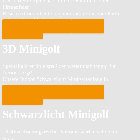
Der perfekte Spielspaß für eure Familien- oder
Firmenfeier
Reserviert noch heute bequem online für eine Partie
Schwarzlicht Minigolf
DIREKT RESERVIEREN!
Wir sind ein
Kindergeburtstag
3D Minigolf
Spektakulärer Spielspaß der wetterunabhängig für
Action sorgt!
Unsere Indoor Schwarzlicht Minigolfanlage in
Münster ist ganzjährig für euch geöffnet!
DIREKT RESERVIEREN!
Wir sind ein
Kindergeburtstag
Schwarzlicht Minigolf
18 abwechselungsreiche Parcours warten schon auf
euch!